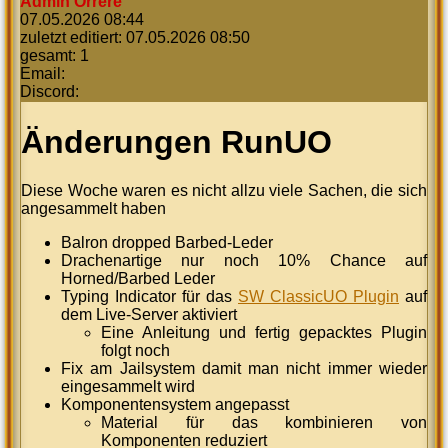
Admin Orrere
07.05.2026 08:44
zuletzt editiert: 07.05.2026 08:50
gesamt: 1
Email:
Discord:
Änderungen RunUO
Diese Woche waren es nicht allzu viele Sachen, die sich
angesammelt haben
Balron dropped Barbed-Leder
Drachenartige nur noch 10% Chance auf
Horned/Barbed Leder
Typing Indicator für das
SW ClassicUO Plugin
auf
dem Live-Server aktiviert
Eine Anleitung und fertig gepacktes Plugin
folgt noch
Fix am Jailsystem damit man nicht immer wieder
eingesammelt wird
Komponentensystem angepasst
Material für das kombinieren von
Komponenten reduziert