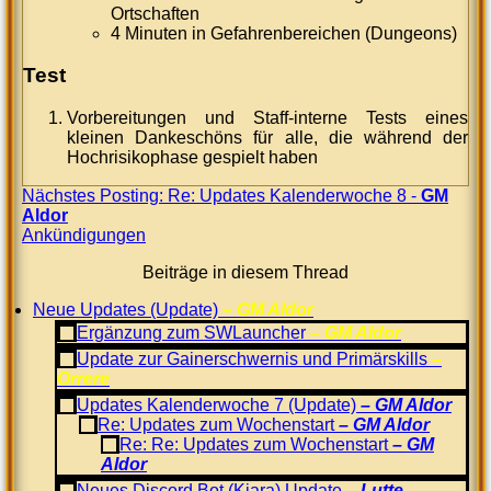
Ortschaften
4 Minuten in Gefahrenbereichen (Dungeons)
Test
Vorbereitungen und Staff-interne Tests eines
kleinen Dankeschöns für alle, die während der
Hochrisikophase gespielt haben
Nächstes Posting: Re: Updates Kalenderwoche 8 -
GM
Aldor
Ankündigungen
Beiträge in diesem Thread
Neue Updates (Update)
GM Aldor
Ergänzung zum SWLauncher
GM Aldor
Update zur Gainerschwernis und Primärskills
Orrere
Updates Kalenderwoche 7 (Update)
GM Aldor
Re: Updates zum Wochenstart
GM Aldor
Re: Re: Updates zum Wochenstart
GM
Aldor
Neues Discord Bot (Kiara) Update
Lutte