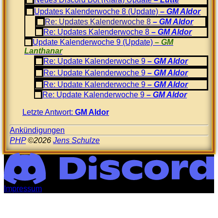
Updates Kalenderwoche 8 (Update)
GM Aldor
Re: Updates Kalenderwoche 8
GM Aldor
Re: Updates Kalenderwoche 8
GM Aldor
Update Kalenderwoche 9 (Update)
GM
Lanthanar
Re: Update Kalenderwoche 9
GM Aldor
Re: Update Kalenderwoche 9
GM Aldor
Re: Update Kalenderwoche 9
GM Aldor
Re: Update Kalenderwoche 9
GM Aldor
Letzte Antwort:
GM Aldor
Ankündigungen
PHP
©2026
Jens Schulze
Impressum