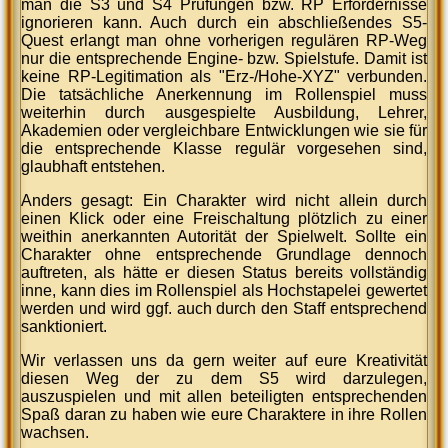
man die S3 und S4 Prüfungen bzw. RP Erfordernisse
ignorieren kann. Auch durch ein abschließendes S5-
Quest erlangt man ohne vorherigen regulären RP-Weg
nur die entsprechende Engine- bzw. Spielstufe. Damit ist
keine RP-Legitimation als "Erz-/Hohe-XYZ" verbunden.
Die tatsächliche Anerkennung im Rollenspiel muss
weiterhin durch ausgespielte Ausbildung, Lehrer,
Akademien oder vergleichbare Entwicklungen wie sie für
die entsprechende Klasse regulär vorgesehen sind,
glaubhaft entstehen.
Anders gesagt: Ein Charakter wird nicht allein durch
einen Klick oder eine Freischaltung plötzlich zu einer
weithin anerkannten Autorität der Spielwelt. Sollte ein
Charakter ohne entsprechende Grundlage dennoch
auftreten, als hätte er diesen Status bereits vollständig
inne, kann dies im Rollenspiel als Hochstapelei gewertet
werden und wird ggf. auch durch den Staff entsprechend
sanktioniert.
Wir verlassen uns da gern weiter auf eure Kreativität
diesen Weg der zu dem S5 wird darzulegen,
auszuspielen und mit allen beteiligten entsprechenden
Spaß daran zu haben wie eure Charaktere in ihre Rollen
wachsen.